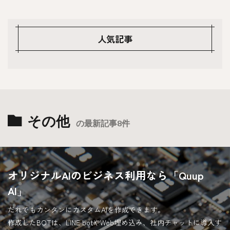
人気記事
その他
の最新記事8件
オリジナルAIのビジネス利用なら「Quup
AI」
だれでもカンタンにカスタムAIを作成できます。
作成したBOTは、LINE botやWeb埋め込み、社内チャットに導入す