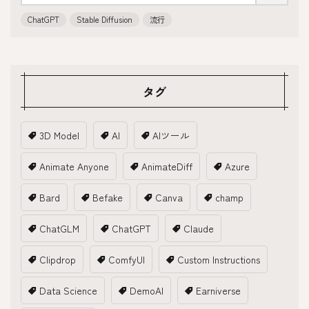
ChatGPT
Stable Diffusion
流行
タグ
3D Model
AI
AIツール
Animate Anyone
AnimateDiff
Azure
Bard
Befake
Canva
champ
ChatGLM
ChatGPT
Claude
Clipdrop
ComfyUI
Custom Instructions
Data Science
DemoAI
Earniverse