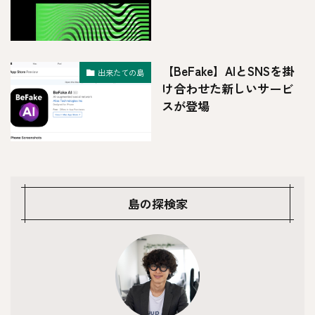
【BeFake】AIとSNSを掛
出来たての島
け合わせた新しいサービ
スが登場
島の探検家