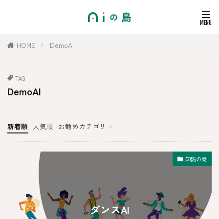
HOME
DemoAI
TAG
DemoAI
新着順
人気順
お勧めカテゴリ
その他
知識の島
ダンスAI