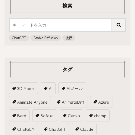
検索
ChatGPT
Stable Diffusion
流行
タグ
3D Model
AI
AIツール
Animate Anyone
AnimateDiff
Azure
Bard
Befake
Canva
champ
ChatGLM
ChatGPT
Claude