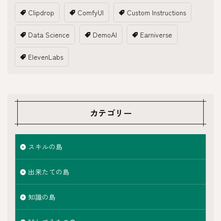
Clipdrop
ComfyUI
Custom Instructions
Data Science
DemoAI
Earniverse
ElevenLabs
カテゴリー
スキルの島
出来たての島
知識の島