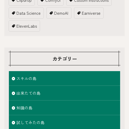
Clipdrop
ComfyUI
Custom Instructions
Data Science
DemoAI
Earniverse
ElevenLabs
カテゴリー
スキルの島
出来たての島
知識の島
試してみたの島