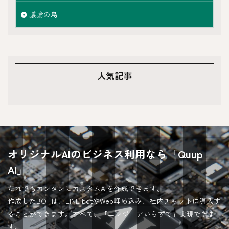
議論の島
人気記事
オリジナルAIのビジネス利用なら「Quup
AI」
だれでもカンタンにカスタムAIを作成できます。
作成したBOTは、LINE botやWeb埋め込み、社内チャットに導入す
ることができます。すべて、「エンジニアいらずで」実現できま
す。