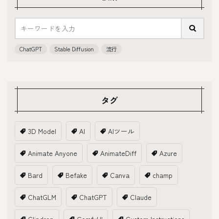
ChatGPT
Stable Diffusion
流行
タグ
3D Model
AI
AIツール
Animate Anyone
AnimateDiff
Azure
Bard
Befake
Canva
champ
ChatGLM
ChatGPT
Claude